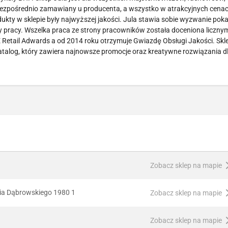
r bezpośrednio zamawiany u producenta, a wszystko w atrakcyjnych cenac
dukty w sklepie były najwyższej jakości. Jula stawia sobie wyzwanie pok
 pracy. Wszelka praca ze strony pracowników została doceniona liczny
Retail Adwards a od 2014 roku otrzymuje Gwiazdę Obsługi Jakości. Skl
talog, który zawiera najnowsze promocje oraz kreatywne rozwiązania d
Zobacz sklep na mapie
ia Dąbrowskiego 1980 1
Zobacz sklep na mapie
Zobacz sklep na mapie