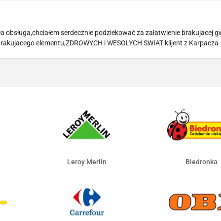
a obsługa,chciałem serdecznie podziekować za załatwienie brakujacej g
a brakujacego elementu,ZDROWYCH i WESOLYCH SWIAT klijent z Karpacza
Leroy Merlin
Biedronka