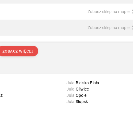
Zobacz sklep na mapie
Zobacz sklep na mapie
ZOBACZ WIĘCEJ
Jula
Bielsko-Biała
Jula
Gliwice
cz
Jula
Opole
Jula
Słupsk