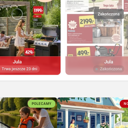
Jula
Jula
Trwa jeszcze 23 dni
Zakończona
POLECAMY
N