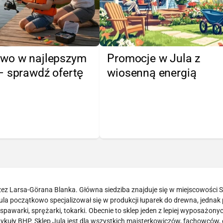
wo w najlepszym
Promocje w Jula z
– sprawdź ofertę
wiosenną energią
zez Larsa-Görana Blanka. Główna siedziba znajduje się w miejscowości 
ula początkowo specjalizował się w produkcji łuparek do drewna, jednak 
awarki, sprężarki, tokarki. Obecnie to sklep jeden z lepiej wyposażonyc
rtykuły BHP. Sklep Jula jest dla wszystkich majsterkowiczów, fachowców, 