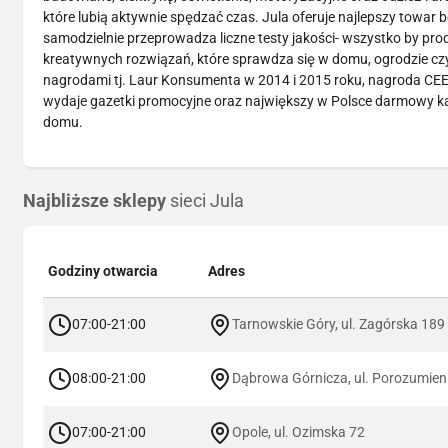
które lubią aktywnie spędzać czas. Jula oferuje najlepszy towa
samodzielnie przeprowadza liczne testy jakości- wszystko by pro
kreatywnych rozwiązań, które sprawdza się w domu, ogrodzie czy
nagrodami tj. Laur Konsumenta w 2014 i 2015 roku, nagroda CEE 
wydaje gazetki promocyjne oraz największy w Polsce darmowy ka
domu.
Najbliższe sklepy
sieci Jula
Godziny otwarcia
Adres
07:00-21:00
Tarnowskie Góry, ul. Zagórska 189
08:00-21:00
Dąbrowa Górnicza, ul. Porozumien
07:00-21:00
Opole, ul. Ozimska 72