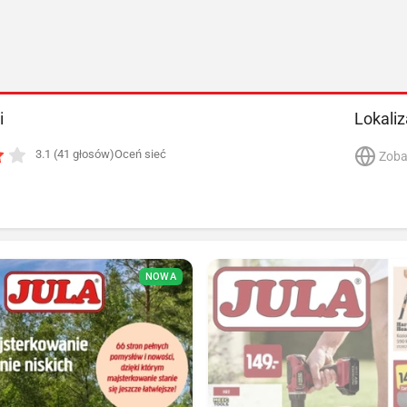
i
Lokaliz
3.1 (41 głosów)
Oceń sieć
Zoba
NOWA