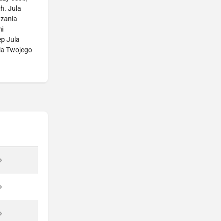
h. Jula
azania
mi
ep Jula
la Twojego