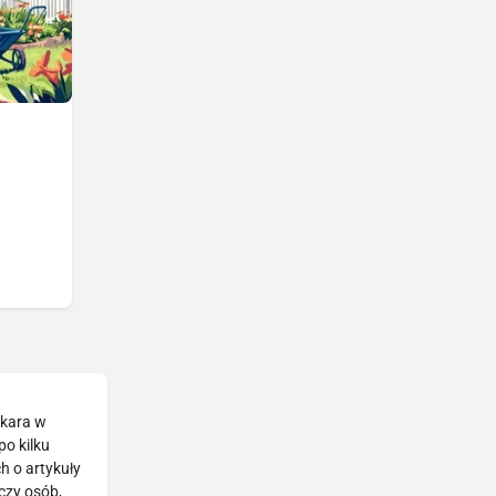
Skara w
po kilku
h o artykuły
czy osób,