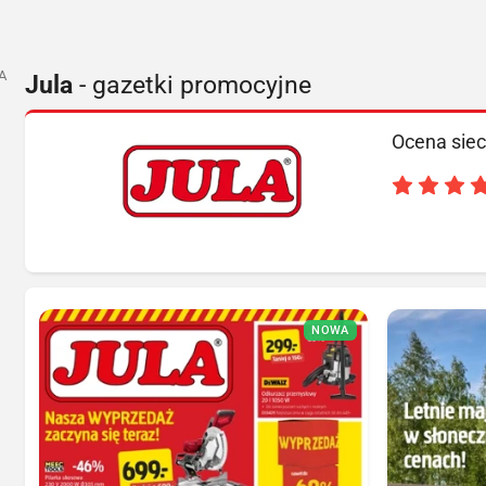
A
Jula
- gazetki promocyjne
Ocena siec
NOWA