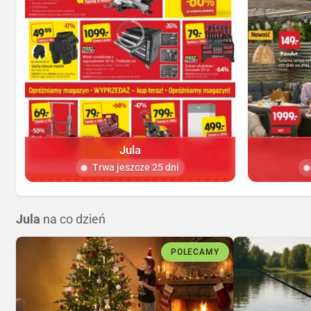
Jula
Trwa jeszcze 25 dni
Jula
na co dzień
POLECAMY