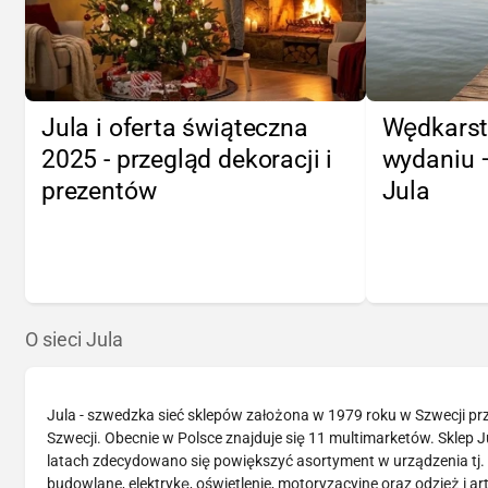
Jula i oferta świąteczna
Wędkarst
2025 - przegląd dekoracji i
wydaniu 
prezentów
Jula
O sieci Jula
Jula - szwedzka sieć sklepów założona w 1979 roku w Szwecji pr
Szwecji. Obecnie w Polsce znajduje się 11 multimarketów. Sklep J
latach zdecydowano się powiększyć asortyment w urządzenia tj. sp
budowlane, elektrykę, oświetlenie, motoryzacyjne oraz odzież i a