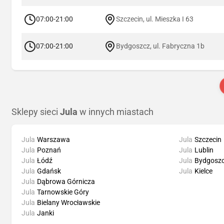
07:00-21:00
Szczecin, ul. Mieszka I 63
07:00-21:00
Bydgoszcz, ul. Fabryczna 1b
Sklepy sieci
Jula
w innych miastach
Jula
Warszawa
Jula
Szczecin
Jula
Poznań
Jula
Lublin
Jula
Łódź
Jula
Bydgosz
Jula
Gdańsk
Jula
Kielce
Jula
Dąbrowa Górnicza
Jula
Tarnowskie Góry
Jula
Bielany Wrocławskie
Jula
Janki